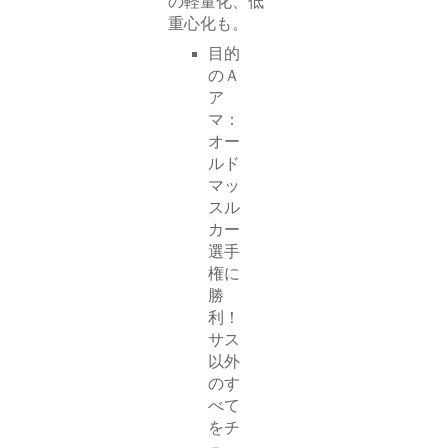
の軽量化、低
重心化も。
目的
のＡ
ア
マ：
オー
ルド
マッ
スル
カー
選手
権に
勝
利！
サス
以外
のす
べて
をチ