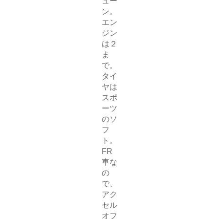
ュー
ン。
エン
ジン
は２
ま
で。
タイ
ヤは
スポ
ーツ
のソ
フ
ト。
FR
車な
の
で、
アク
セル
オフ