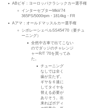
ABビギ：ヨーロッパクラシックカー選手権
インターセプターMkiii'74
365PS/5000rpm・1814kg・FR
Aアマ：オールドマッスルカー選手権
シボレーシェベルSS454'70（要チュ
ーニング）
全然中古車で出てこない
のでダッジのチャレンジ
ャーR/T '70を買ってみ
た。
チューニング
なしでは全く
歯が立たず。
ギヤを６速に
してタイヤを
替える必要が
ありそう。出
来ればボディ