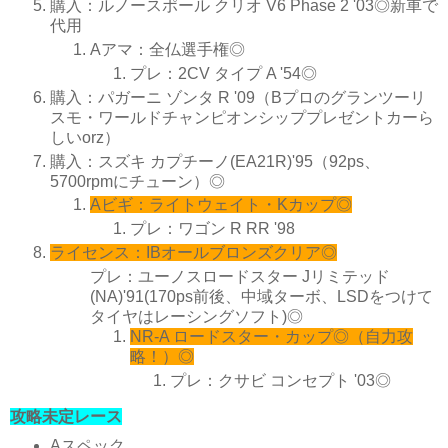
購入：ルノースポール クリオ V6 Phase 2 '03◎新車で
代用
Aアマ：全仏選手権◎
プレ：2CV タイプ A '54◎
購入：パガーニ ゾンタ R '09（Bプロのグランツーリ
スモ・ワールドチャンピオンシッププレゼントカーら
しいorz）
購入：スズキ カプチーノ(EA21R)'95（92ps、
5700rpmにチューン）◎
Aビギ：ライトウェイト・Kカップ◎
プレ：ワゴン R RR '98
ライセンス：IBオールブロンズクリア◎
プレ：ユーノスロードスター Jリミテッド
(NA)'91(170ps前後、中域ターボ、LSDをつけて
タイヤはレーシングソフト)◎
NR-A ロードスター・カップ◎（自力攻
略！）◎
プレ：クサビ コンセプト '03◎
攻略未定レース
Aスペック