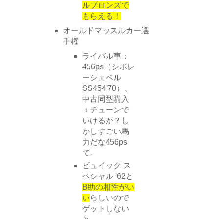
ルブロンズで
もらえる！
オールドマッスルカー選
手権
ライバル車：
456ps（シボレ
ーシェベル
SS454'70）、
中古同型購入
＋チューンで
いけるか？し
かしすごい馬
力だな456ps
て。
ビュイック ス
ペシャル '62と
B助の相性がい
い
らしいので
ゲットしない